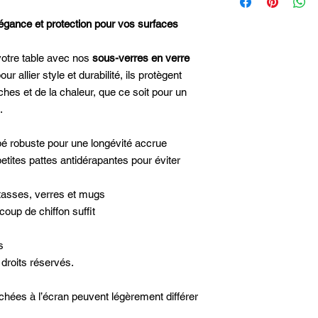
protégées par des dro
sécurité.
gagner leur confianc
modification, distribut
égance et protection pour vos surfaces
fins personnelles ou
interdite sans autoris
votre table avec nos
sous-verres en verre
Toute infraction aux 
r allier style et durabilité, ils protègent
poursuites légales.
📌4o
hes et de la chaleur, que ce soit pour un
.
pé robuste pour une longévité accrue
etites pattes antidérapantes pour éviter
 tasses, verres et mugs
coup de chiffon suffit
rs
droits réservés.
ichées à l’écran peuvent légèrement différer