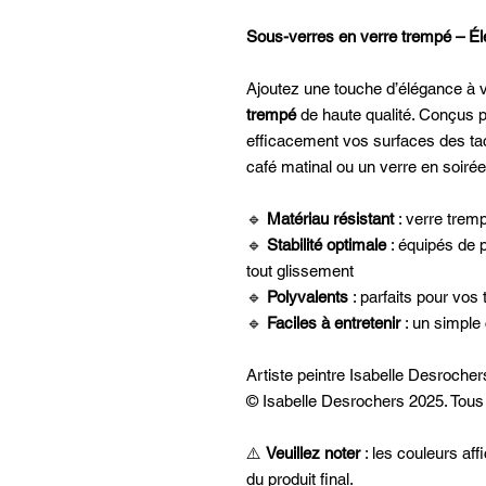
Sous-verres en verre trempé – Él
Ajoutez une touche d’élégance à 
trempé
de haute qualité. Conçus pou
efficacement vos surfaces des tac
café matinal ou un verre en soirée
🔹
Matériau résistant
: verre trem
🔹
Stabilité optimale
: équipés de p
tout glissement
🔹
Polyvalents
: parfaits pour vos
🔹
Faciles à entretenir
: un simple 
Artiste peintre Isabelle Desroche
© Isabelle Desrochers 2025. Tous 
⚠️
Veuillez noter
: les couleurs aff
du produit final.