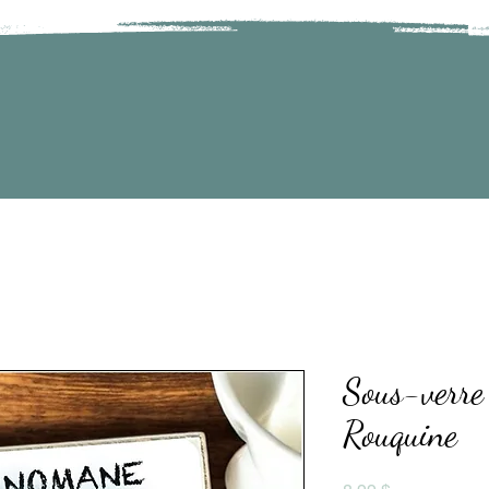
Sous-verre
Rouquine