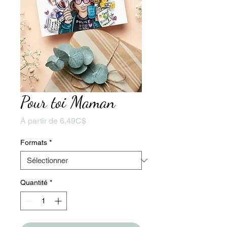
Pour toi Maman
Prix
À partir de
6,49C$
promotionnel
Formats
*
Quantité
*