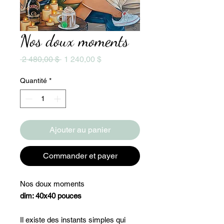
Nos doux moments
Prix
Prix
 2 480,00 $ 
1 240,00 $
original
promotionnel
Quantité
*
Ajouter au panier
Commander et payer
Nos doux moments
dim: 40x40 pouces
Il existe des instants simples qui