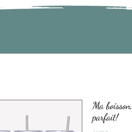
Ma boisson,
parfait!