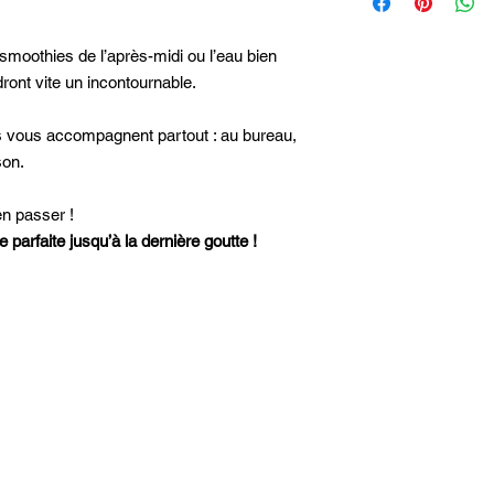
protégées par des dro
sécurité.
gagner leur confianc
modification, distribut
fins personnelles ou
 smoothies de l’après-midi ou l’eau bien
interdite sans autoris
dront vite un incontournable.
Toute infraction aux 
poursuites légales.
ils vous accompagnent partout : au bureau,
📌4o
son.
en passer !
 parfaite jusqu’à la dernière goutte !