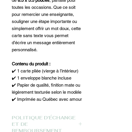
de
8.5 x 5.5 pouces
, parfaite pour
toutes les occasions. Que ce soit
pour remercier une enseignante,
souligner une étape importante ou
simplement offrir un mot doux, cette
carte sans texte vous permet
d’écrire un message entièrement
personnalisé.
Contenu du produit :
✔️ 1 carte pliée (vierge à l’intérieur)
✔️ 1 enveloppe blanche incluse
✔️ Papier de qualité, finition mate ou
légèrement texturée selon le modèle
✔️ Imprimée au Québec avec amour
Pourquoi on l’aime :
Son format spacieux pour écrire
POLITIQUE D'ÉCHANGE
(ou dessiner !)
ET DE
Son design soigné à l’extérieur
REMBOURSEMENT