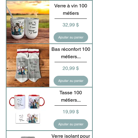
Verre à vin 100
métiers
Prix
32,99 $
Ajouter au panier
Bas réconfort 100
métiers...
Prix
20,99 $
Ajouter au panier
Tasse 100
métiers...
Prix
19,99 $
Ajouter au panier
Verre isolant pour