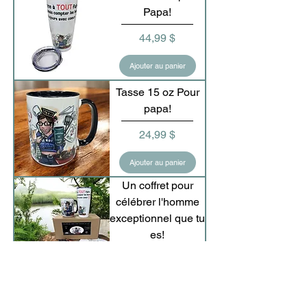
Papa!
Prix
44,99 $
Ajouter au panier
Tasse 15 oz Pour
papa!
Prix
24,99 $
Ajouter au panier
Un coffret pour
célébrer l'homme
exceptionnel que tu
es!
Prix
79,99 $
Ajouter au panier