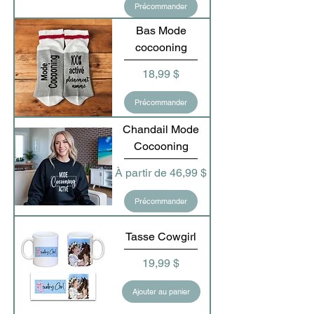
Précommander
Bas Mode
cocooning
Prix
18,99 $
Précommander
Chandail Mode
Cocooning
Prix promotionnel
À partir de
46,99 $
Précommander
Tasse Cowgirl
Prix
19,99 $
Ajouter au panier