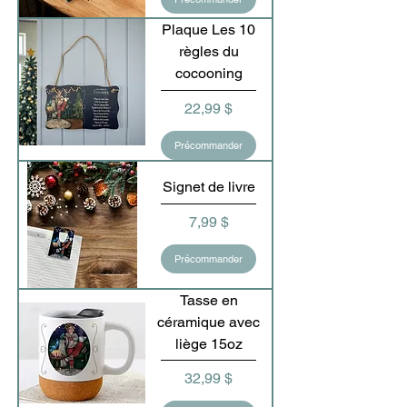
Plaque Les 10
règles du
cocooning
Prix
22,99 $
Précommander
Signet de livre
Prix
7,99 $
Précommander
Tasse en
céramique avec
liège 15oz
Prix
32,99 $