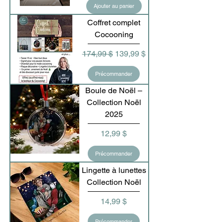
Ajouter au panier
Coffret complet
Cocooning
Prix original
Prix promotionnel
174,99 $
139,99 $
Précommander
Boule de Noël –
Collection Noël
2025
Prix
12,99 $
Précommander
Lingette à lunettes
Collection Noël
Prix
14,99 $
Précommander