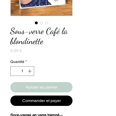
Sous-verre Café la
blondinette
Prix
8,99 $
Quantité
*
Ajouter au panier
Commander et payer
Sous-verres en verre trempé –