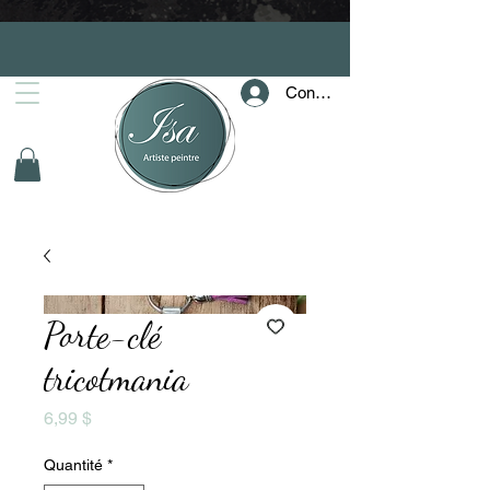
Connection
Porte-clé
tricotmania
Prix
6,99 $
Quantité
*