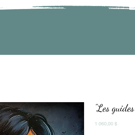
''Les guides
Prix
1 060,00 $