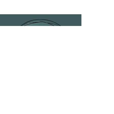
une belle portion de café
✅ Qualité céramique supérieure,
qui résiste au lave-vaisselle
✅ Design chic et fun, idéal pour
les passionnés de café
Ne perdez plus une seconde à
chercher la tasse parfaite. Offrez-
vous celle qui vous accompagnera à
chaque pause café. Pour une
expérience café totalement
assumée.
Artiste peintre Isabelle Desrochers
© Isabelle Desrochers 2025. Tous
droits réservés.
418-842-5834