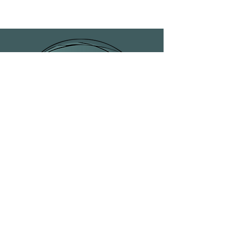
une belle portion de café
✅ Qualité céramique supérieure,
qui résiste au lave-vaisselle
✅ Design chic et fun, idéal pour
les passionnés de café
Ne perdez plus une seconde à
chercher la tasse parfaite. Offrez-
vous celle qui vous accompagnera à
chaque pause café. Pour une
expérience café totalement
assumée.
Artiste peintre Isabelle Desrochers
© Isabelle Desrochers 2025. Tous
droits réservés.
418-842-5834